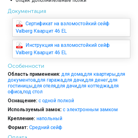
опция: дополнительные полки
Документация
Сертификат на взломостойкий сейф
Valberg Кварцит 46 EL
Инструкция на взломостойкий сейф
Valberg Кварцит 46 EL
Особенности
Область применения:
для дома
,
для квартиры
,
для
документов
,
для гаража
,
для дачи
,
для денег
,
для
гостиницы
,
для отеля
,
для дачи
,
для коттеджа
,
для
офиса
,
под стол
Оснащение:
с одной полкой
Используемый замок:
с электронным замком
Крепление:
напольный
Формат:
Средний сейф
Оплата