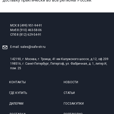
доставку практически во все регионы России.
МСК:
8 (499) 951-94-91
Моб:
8 (910) 463-58-06
СПб:
8 (812) 629-54-91
E-mail:
sales@safe-str.ru
142190, г. Москва, г. Троицк, 41 км Калужского шоссе, д.12, оф.209
198516, г. Санкт-Петербург, Петергоф, ул. Фабричная, д. 1, литер И,
пом. 25
КОНТАКТЫ
НОВОСТИ
ГДЕ КУПИТЬ
СТАТЬИ
ДИЛЕРАМ
ГОСЗАКУПКИ