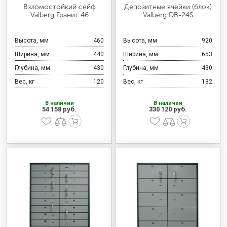
МЕДИЦИНСКАЯ МЕБЕЛЬ
Взломостойкий сейф
Депозитные ячейки (блок)
Valberg Гранит 46
Valberg DB-24S
СИСТЕМЫ ХРАНЕНИЯ
Высота, мм
460
Высота, мм
920
Ширина, мм
440
Ширина, мм
653
Глубина, мм
430
Глубина, мм
430
ОФИСНАЯ МЕБЕЛЬ
Вес, кг
120
Вес, кг
132
В наличии
В наличии
54 158 руб.
330 120 руб.
МЕБЕЛЬ ДЛЯ ДОМА
МЕБЕЛЬ ДЛЯ СТОЛОВЫХ
СТАЛЬНЫЕ ДВЕРИ