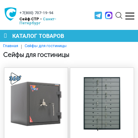
+7(800) 707-19-94
Cейф СТР -
Санкт-
Петербург
КАТАЛОГ ТОВАРОВ
Сейфы для гостиницы
Главная
СЕЙФЫ
Сейфы для гостиницы
МЕТАЛЛИЧЕСКАЯ МЕБЕЛЬ
МЕТАЛЛИЧЕСКИЕ СТЕЛЛАЖИ
ПРОИЗВОДСТВЕННАЯ МЕБЕЛЬ