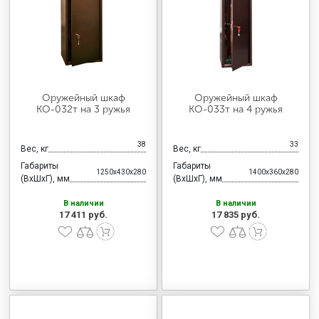
МЕДИЦИНСКАЯ МЕБЕЛЬ
СИСТЕМЫ ХРАНЕНИЯ
Оружейный шкаф
Оружейный шкаф
ОФИСНАЯ МЕБЕЛЬ
КО-032т на 3 ружья
КО-033т на 4 ружья
38
33
Вес, кг
Вес, кг
МЕБЕЛЬ ДЛЯ ДОМА
Габариты
Габариты
1250x430x280
1400x360x280
(ВхШхГ), мм
(ВхШхГ), мм
В наличии
В наличии
МЕБЕЛЬ ДЛЯ СТОЛОВЫХ
17 411 руб.
17 835 руб.
СТАЛЬНЫЕ ДВЕРИ