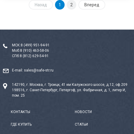
Назад
1
2
Вперед
МСК:
8 (499) 951-94-91
Моб:
8 (910) 463-58-06
СПб:
8 (812) 629-54-91
E-mail:
sales@safe-str.ru
142190, г. Москва, г. Троицк, 41 км Калужского шоссе, д.12, оф.209
198516, г. Санкт-Петербург, Петергоф, ул. Фабричная, д. 1, литер И,
пом. 25
КОНТАКТЫ
НОВОСТИ
ГДЕ КУПИТЬ
СТАТЬИ