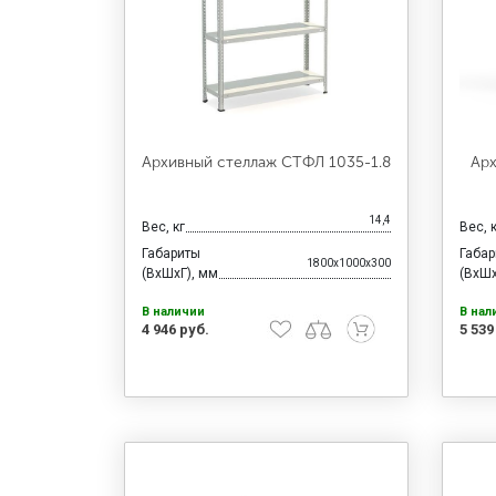
Архивный стеллаж СТФЛ 1035-1.8
Арх
14,4
Вес, кг
Вес, 
Габариты
Габа
1800x1000x300
(ВхШхГ), мм
(ВхШх
В наличии
В нал
4 946 руб.
5 539