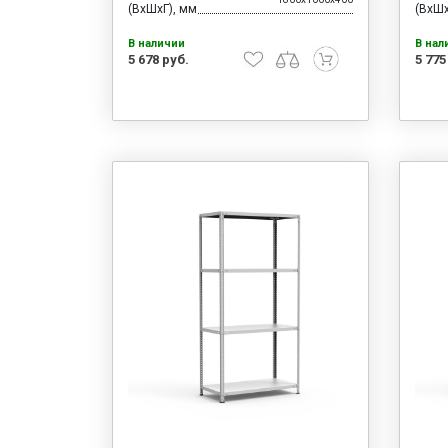
(ВхШхГ), мм
(ВхШх
В наличии
В нал
5 678 руб.
5 775