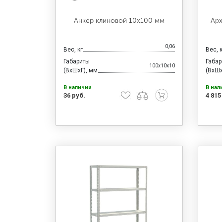
Анкер клиновой 10х100 мм
Арх
0,06
Вес, кг
Вес, 
Габариты
Габа
100x10x10
(ВхШхГ), мм
(ВхШх
В наличии
В нал
36 руб.
4 815