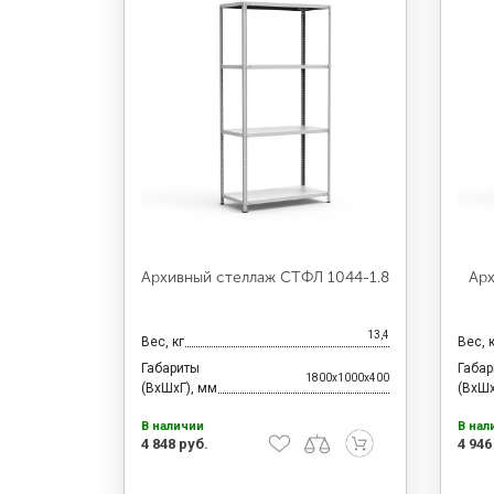
Архивный стеллаж СТФЛ 1044-1.8
Арх
13,4
Вес, кг
Вес, 
Габариты
Габа
1800x1000x400
(ВхШхГ), мм
(ВхШх
В наличии
В нал
4 848 руб.
4 946