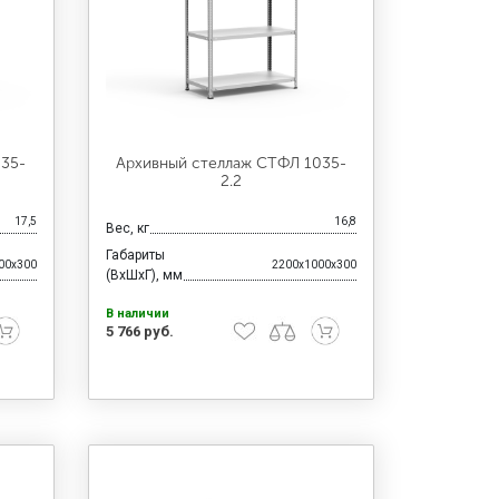
035-
Архивный стеллаж СТФЛ 1035-
2.2
17,5
16,8
Вес, кг
Габариты
00x300
2200x1000x300
(ВхШхГ), мм
В наличии
5 766 руб.