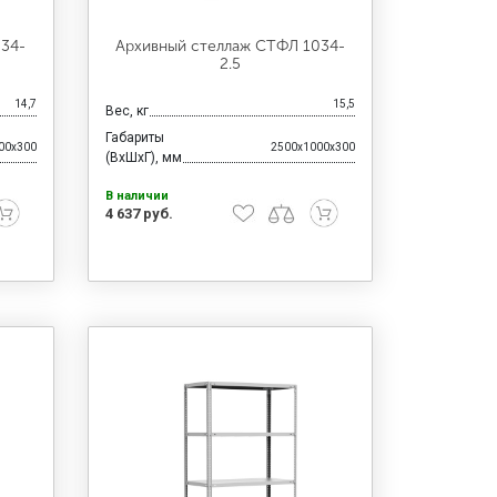
034-
Архивный стеллаж СТФЛ 1034-
2.5
14,7
15,5
Вес, кг
Габариты
00x300
2500x1000x300
(ВхШхГ), мм
В наличии
4 637 руб.