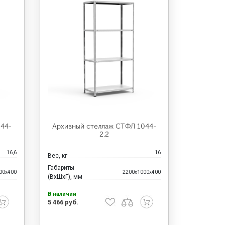
044-
Архивный стеллаж СТФЛ 1044-
2.2
16,6
16
Вес, кг
Габариты
00x400
2200x1000x400
(ВхШхГ), мм
В наличии
5 466 руб.