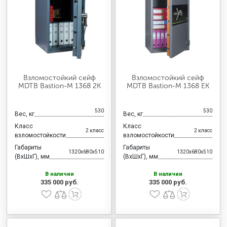
МЕДИЦИНСКАЯ МЕБЕЛЬ
СИСТЕМЫ ХРАНЕНИЯ
ОФИСНАЯ МЕБЕЛЬ
Взломостойкий сейф
Взломостойкий сейф
MDTB Bastion-M 1368 2K
MDTB Bastion-M 1368 EK
МЕБЕЛЬ ДЛЯ ДОМА
530
530
Вес, кг
Вес, кг
Класс
Класс
2 класс
2 класс
взломостойкости
взломостойкости
МЕБЕЛЬ ДЛЯ СТОЛОВЫХ
Габариты
Габариты
1320x680x510
1320x680x510
(ВхШхГ), мм
(ВхШхГ), мм
В наличии
В наличии
335 000 руб.
335 000 руб.
СТАЛЬНЫЕ ДВЕРИ