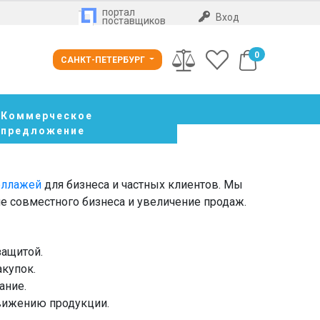
портал
Вход
поставщиков
0
САНКТ-ПЕТЕРБУРГ
Коммерческое
предложение
еллажей
для бизнеса и частных клиентов. Мы
е совместного бизнеса и увеличение продаж.
ащитой.
акупок.
ание.
вижению продукции.