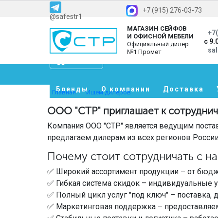
+7 (915) 276-03-73
@safestr1
МАГАЗИН СЕЙФОВ
+7(
И ОФИСНОЙ МЕБЕЛИ
с 9.
Официальный дилер
sa
№1 Промет
Каталог
Бренды
О компании
Доставка
Главная
Ищем дилеров
ООО "СТР" приглашает к сотруднич
Компания ООО "СТР" является ведущим пост
предлагаем дилерам из всех регионов России
Почему стоит сотрудничать с н
✅ Широкий ассортимент продукции – от бюд
✅ Гибкая система скидок – индивидуальные у
✅ Полный цикл услуг "под ключ" – поставка, 
✅ Маркетинговая поддержка – предоставляем