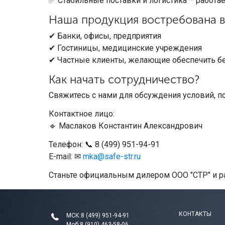
✅ Стабильные поставки и логистика – работа
Наша продукция востребована в
✔ Банки, офисы, предприятия
✔ Гостиницы, медицинские учреждения
✔ Частные клиенты, желающие обеспечить бе
Как начать сотрудничество?
Свяжитесь с нами для обсуждения условий, п
Контактное лицо:
🔹 Маслаков Константин Александрович
Телефон: 📞 8 (499) 951-94-91
E-mail: ✉
mka@safe-str.ru
Станьте официальным дилером ООО "СТР" и р
КОНТАКТЫ
МСК:
8 (499) 951-94-91
Моб:
8 (910) 463-58-06