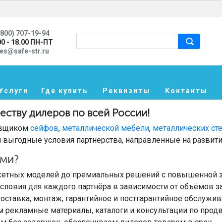
800) 707-19-94
00 - 18.00 ПН-ПТ
les@safe-str.ru
Услуги
Где купить
Реквизиты
Контакты
еству дилеров по всей России!
авщиком
сейфов
,
металлической мебели
,
металлических ст
 выгодные условия партнёрства, направленные на развити
ами?
жетных моделей до премиальных решений с повышенной з
словия для каждого партнёра в зависимости от объёмов з
доставка, монтаж, гарантийное и постгарантийное обслужив
 рекламные материалы, каталоги и консультации по прод