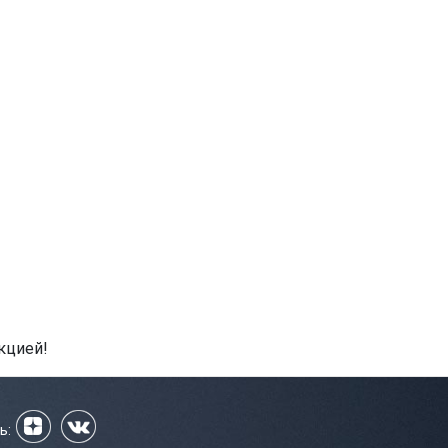
кцией!
ь: