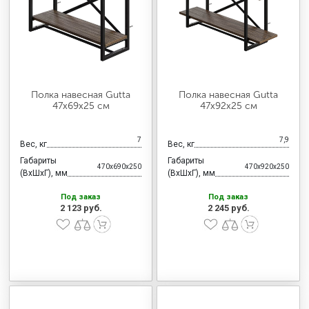
МЕДИЦИНСКАЯ МЕБЕЛЬ
СИСТЕМЫ ХРАНЕНИЯ
Полка навесная Gutta
Полка навесная Gutta
ОФИСНАЯ МЕБЕЛЬ
47х69х25 см
47х92х25 см
7
7,9
Вес, кг
Вес, кг
МЕБЕЛЬ ДЛЯ ДОМА
Габариты
Габариты
470x690x250
470x920x250
(ВхШхГ), мм
(ВхШхГ), мм
Под заказ
Под заказ
МЕБЕЛЬ ДЛЯ СТОЛОВЫХ
2 123 руб.
2 245 руб.
СТАЛЬНЫЕ ДВЕРИ