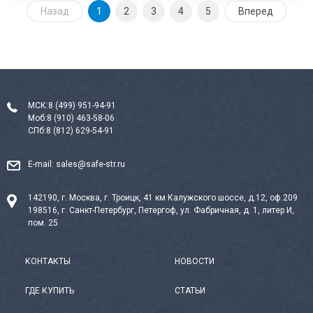
Назад
1
2
3
4
5
Вперед
МСК:
8 (499) 951-94-91
Моб:
8 (910) 463-58-06
СПб:
8 (812) 629-54-91
E-mail:
sales@safe-str.ru
142190, г. Москва, г. Троицк, 41 км Калужского шоссе, д.12, оф.209
198516, г. Санкт-Петербург, Петергоф, ул. Фабричная, д. 1, литер И,
пом. 25
КОНТАКТЫ
НОВОСТИ
ГДЕ КУПИТЬ
СТАТЬИ