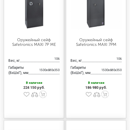
МЕДИЦИНСКАЯ МЕБЕЛЬ
СИСТЕМЫ ХРАНЕНИЯ
Оружейный сейф
Оружейный сейф
ОФИСНАЯ МЕБЕЛЬ
Safetronics MAXI 7P ME
Safetronics MAXI 7PM
106
106
Вес, кг
Вес, кг
МЕБЕЛЬ ДЛЯ ДОМА
Габариты
Габариты
1500x680x350
1500x680x350
(ВхШхГ), мм
(ВхШхГ), мм
В наличии
В наличии
МЕБЕЛЬ ДЛЯ СТОЛОВЫХ
224 150 руб.
186 980 руб.
СТАЛЬНЫЕ ДВЕРИ