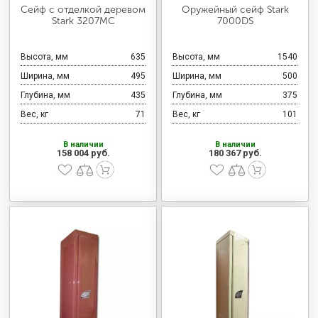
МЕДИЦИНСКАЯ МЕБЕЛЬ
Сейф с отделкой деревом
Оружейный сейф Stark
Stark 3207MC
7000DS
СИСТЕМЫ ХРАНЕНИЯ
Высота, мм
635
Высота, мм
1540
Ширина, мм
495
Ширина, мм
500
Глубина, мм
435
Глубина, мм
375
ОФИСНАЯ МЕБЕЛЬ
Вес, кг
71
Вес, кг
101
В наличии
В наличии
158 004 руб.
180 367 руб.
МЕБЕЛЬ ДЛЯ ДОМА
МЕБЕЛЬ ДЛЯ СТОЛОВЫХ
СТАЛЬНЫЕ ДВЕРИ