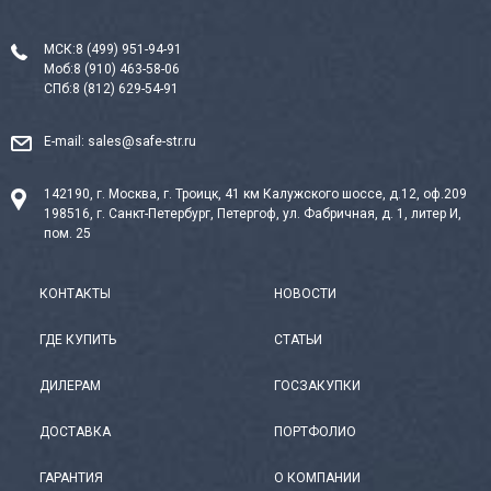
МСК:
8 (499) 951-94-91
Моб:
8 (910) 463-58-06
СПб:
8 (812) 629-54-91
E-mail:
sales@safe-str.ru
142190, г. Москва, г. Троицк, 41 км Калужского шоссе, д.12, оф.209
198516, г. Санкт-Петербург, Петергоф, ул. Фабричная, д. 1, литер И,
пом. 25
КОНТАКТЫ
НОВОСТИ
ГДЕ КУПИТЬ
СТАТЬИ
ДИЛЕРАМ
ГОСЗАКУПКИ
ДОСТАВКА
ПОРТФОЛИО
ГАРАНТИЯ
О КОМПАНИИ