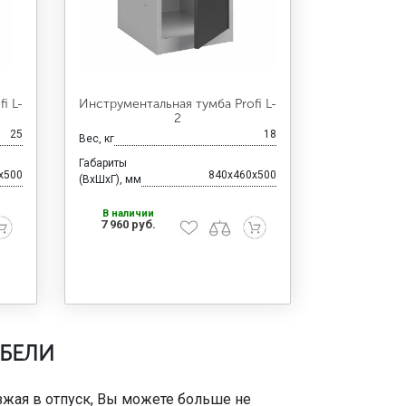
i L-
Инструментальная тумба Profi L-
2
25
18
Вес, кг
Габариты
x500
840x460x500
(ВхШхГ), мм
В наличии
7 960 руб.
БЕЛИ
зжая в отпуск, Вы можете больше не