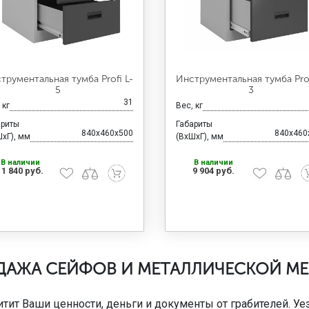
трументальная тумба Profi L-
Инструментальная тумба Prof
5
3
31
 кг
Вес, кг
ариты
Габариты
840x460x500
840x460
хГ), мм
(ВхШхГ), мм
В наличии
В наличии
11 840 руб.
9 904 руб.
ДАЖА СЕЙФОВ И МЕТАЛЛИЧЕСКОЙ МЕ
т Ваши ценности, деньги и документы от грабителей. Уе