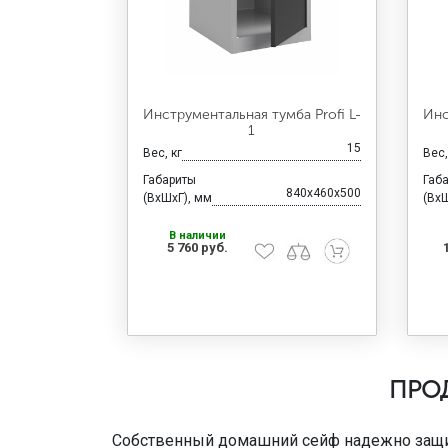
Инструментальная тумба Profi L-
Инс
1
15
Вес, кг
Вес,
Габариты
Габ
840x460x500
(ВхШхГ), мм
(ВхШ
В наличии
5 760 руб.
ПРО
Собственный домашний сейф надежно защити