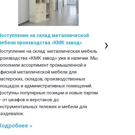
Поступление на склад металлической
Мебель 
›
мебели производства «КМК завод»
Поступле
из метал
Поступление на склад: металлическая мебель
Московск
производства «КМК завод» уже в наличии. Мы
Завод» п
пополнили ассортимент промышленной и
индустри
офисной металлической мебели для
офисов, 
мастерских, складов, производственных
Лаконичн
площадок и административных помещений.
конструк
Доступны популярные позиции и новые партии
— основа 
— от шкафов и верстаков до
инструментальных тележек и мебели для
Подроб
раздевалок.
Подробнее »