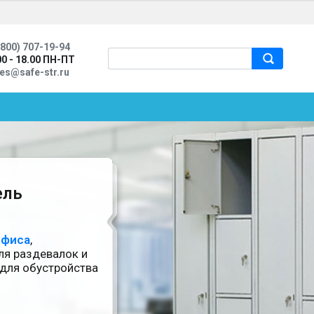
800) 707-19-94
00 - 18.00 ПН-ПТ
les@safe-str.ru
Услуги
Где купить
Реквизиты
Контакты
ель
офиса
,
я раздевалок и
 для обустройства