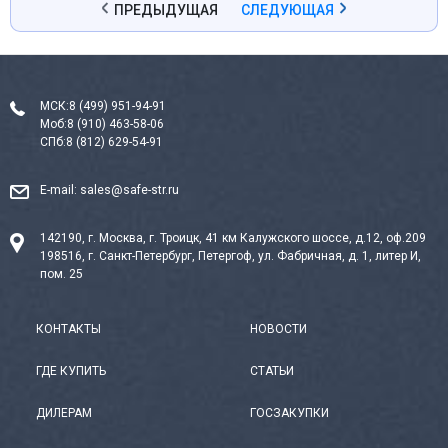
ПРЕДЫДУЩАЯ
СЛЕДУЮЩАЯ
МСК:
8 (499) 951-94-91
Моб:
8 (910) 463-58-06
СПб:
8 (812) 629-54-91
E-mail:
sales@safe-str.ru
142190, г. Москва, г. Троицк, 41 км Калужского шоссе, д.12, оф.209
198516, г. Санкт-Петербург, Петергоф, ул. Фабричная, д. 1, литер И,
пом. 25
КОНТАКТЫ
НОВОСТИ
ГДЕ КУПИТЬ
СТАТЬИ
ДИЛЕРАМ
ГОСЗАКУПКИ