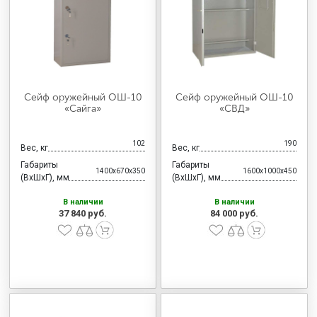
МЕДИЦИНСКАЯ МЕБЕЛЬ
СИСТЕМЫ ХРАНЕНИЯ
Сейф оружейный ОШ-10
Сейф оружейный ОШ-10
ОФИСНАЯ МЕБЕЛЬ
«Сайга»
«СВД»
102
190
Вес, кг
Вес, кг
МЕБЕЛЬ ДЛЯ ДОМА
Габариты
Габариты
1400x670x350
1600x1000x450
(ВхШхГ), мм
(ВхШхГ), мм
В наличии
В наличии
МЕБЕЛЬ ДЛЯ СТОЛОВЫХ
37 840 руб.
84 000 руб.
СТАЛЬНЫЕ ДВЕРИ