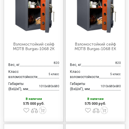
МЕДИЦИНСКАЯ МЕБЕЛЬ
СИСТЕМЫ ХРАНЕНИЯ
ОФИСНАЯ МЕБЕЛЬ
Взломостойкий сейф
Взломостойкий сейф
MDTB Burgas-1068 2K
MDTB Burgas-1068 EK
МЕБЕЛЬ ДЛЯ ДОМА
820
820
Вес, кг
Вес, кг
Класс
Класс
5 класс
5 класс
взломостойкости
взломостойкости
МЕБЕЛЬ ДЛЯ СТОЛОВЫХ
Габариты
Габариты
1010x680x680
1010x680x680
(ВхШхГ), мм
(ВхШхГ), мм
В наличии
В наличии
575 000 руб.
575 000 руб.
СТАЛЬНЫЕ ДВЕРИ