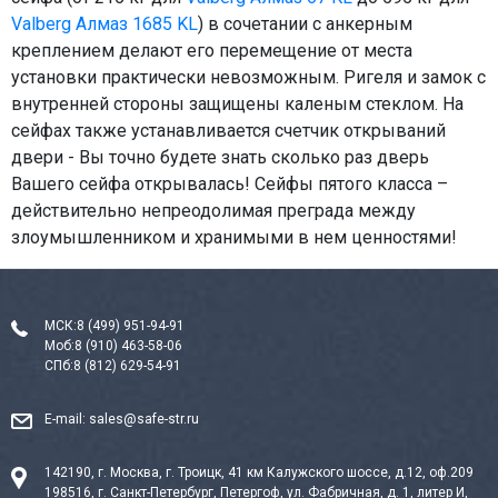
Valberg Алмаз 1685 KL
) в сочетании с анкерным
креплением делают его перемещение от места
установки практически невозможным. Ригеля и замок с
внутренней стороны защищены каленым стеклом. На
сейфах также устанавливается счетчик открываний
двери - Вы точно будете знать сколько раз дверь
Вашего сейфа открывалась! Сейфы пятого класса –
действительно непреодолимая преграда между
злоумышленником и хранимыми в нем ценностями!
МСК:
8 (499) 951-94-91
Моб:
8 (910) 463-58-06
СПб:
8 (812) 629-54-91
E-mail:
sales@safe-str.ru
142190, г. Москва, г. Троицк, 41 км Калужского шоссе, д.12, оф.209
198516, г. Санкт-Петербург, Петергоф, ул. Фабричная, д. 1, литер И,