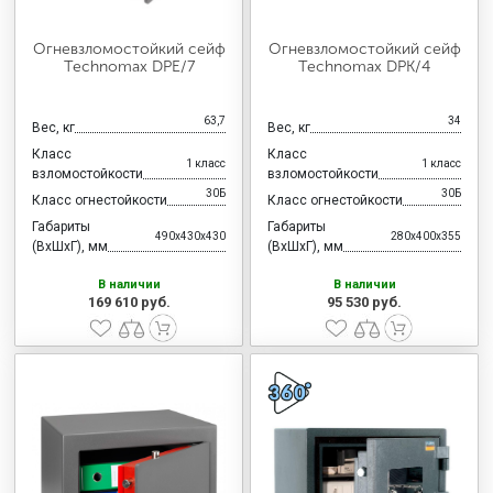
Огневзломостойкий сейф
Огневзломостойкий сейф
Technomax DPE/7
Technomax DPK/4
63,7
34
Вес, кг
Вес, кг
Класс
Класс
1 класс
1 класс
взломостойкости
взломостойкости
30Б
30Б
Класс огнестойкости
Класс огнестойкости
Габариты
Габариты
490x430x430
280x400x355
(ВхШхГ), мм
(ВхШхГ), мм
В наличии
В наличии
169 610 руб.
95 530 руб.