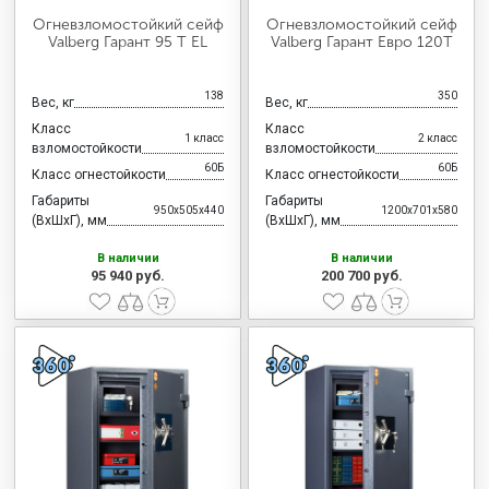
Огневзломостойкий сейф
Огневзломостойкий сейф
Valberg Гарант 95 T EL
Valberg Гарант Евро 120Т
138
350
Вес, кг
Вес, кг
Класс
Класс
1 класс
2 класс
взломостойкости
взломостойкости
60Б
60Б
Класс огнестойкости
Класс огнестойкости
Габариты
Габариты
950x505x440
1200x701x580
(ВхШхГ), мм
(ВхШхГ), мм
В наличии
В наличии
95 940 руб.
200 700 руб.