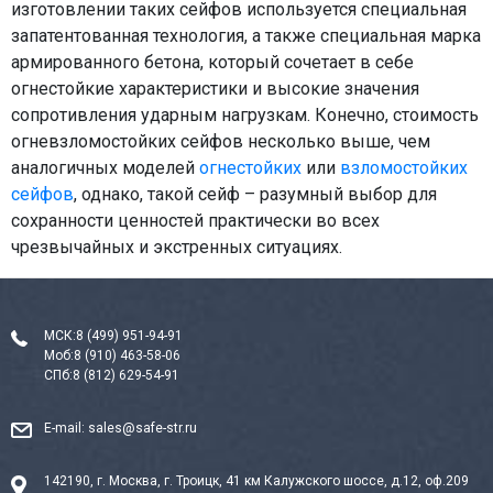
изготовлении таких сейфов используется специальная
запатентованная технология, а также специальная марка
армированного бетона, который сочетает в себе
огнестойкие характеристики и высокие значения
сопротивления ударным нагрузкам. Конечно, стоимость
огневзломостойких сейфов несколько выше, чем
аналогичных моделей
огнестойких
или
взломостойких
сейфов
, однако, такой сейф – разумный выбор для
сохранности ценностей практически во всех
чрезвычайных и экстренных ситуациях.
МСК:
8 (499) 951-94-91
Моб:
8 (910) 463-58-06
СПб:
8 (812) 629-54-91
E-mail:
sales@safe-str.ru
142190, г. Москва, г. Троицк, 41 км Калужского шоссе, д.12, оф.209