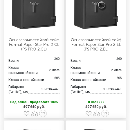
МЕДИЦИНСКАЯ МЕБЕЛЬ
СИСТЕМЫ ХРАНЕНИЯ
Огневзломостойкий сейф
Огневзломостойкий сейф
ОФИСНАЯ МЕБЕЛЬ
Format Paper Star Pro 2 CL
Format Paper Star Pro 2 EL
(PS PRO 2.CL)
(PS PRO 2.EL)
260
260
Вес, кг
Вес, кг
МЕБЕЛЬ ДЛЯ ДОМА
Класс
Класс
2 класс
2 класс
взломостойкости
взломостойкости
60Б
60Б
Класс огнестойкости
Класс огнестойкости
МЕБЕЛЬ ДЛЯ СТОЛОВЫХ
Габариты
Габариты
855x686x463
855x686x463
(ВхШхГ), мм
(ВхШхГ), мм
Под заказ - предоплата 100%
В наличии
СТАЛЬНЫЕ ДВЕРИ
497 640 руб.
497 650 руб.