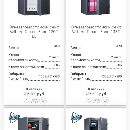
Огневзломостойкий сейф
Огневзломостойкий сейф
Valberg Гарант Евро 120Т
Valberg Гарант Евро 133Т
EL
350
390
Вес, кг
Вес, кг
Класс
Класс
2 класс
2 класс
взломостойкости
взломостойкости
60Б
60Б
Класс огнестойкости
Класс огнестойкости
Габариты
Габариты
1335x701x580
1335x701x580
(ВхШхГ), мм
(ВхШхГ), мм
В наличии
В наличии
205 200 руб.
235 800 руб.