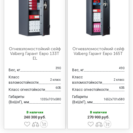
Огневзломостойкий сейф
Огневзломостойкий сейф
Valberg Гарант Евро 133Т
Valberg Гарант Евро 165Т
EL
390
490
Вес, кг
Вес, кг
Класс
Класс
2 класс
2 класс
взломостойкости
взломостойкости
60Б
60Б
Класс огнестойкости
Класс огнестойкости
Габариты
Габариты
1335x701x580
1652x701x580
(ВхШхГ), мм
(ВхШхГ), мм
В наличии
В наличии
240 300 руб.
270 900 руб.