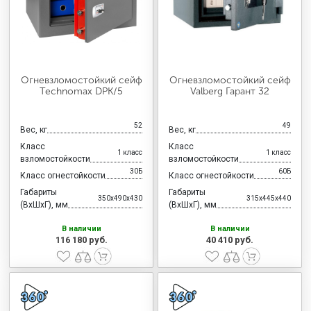
Огневзломостойкий сейф
Огневзломостойкий сейф
Technomax DPK/5
Valberg Гарант 32
52
49
Вес, кг
Вес, кг
Класс
Класс
1 класс
1 класс
взломостойкости
взломостойкости
30Б
60Б
Класс огнестойкости
Класс огнестойкости
Габариты
Габариты
350x490x430
315x445x440
(ВхШхГ), мм
(ВхШхГ), мм
В наличии
В наличии
116 180 руб.
40 410 руб.