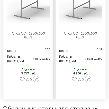
МЕДИЦИНСКАЯ МЕБЕЛЬ
СИСТЕМЫ ХРАНЕНИЯ
Стол ССТ 1200х600
Стол ССТ 1500х600
ОФИСНАЯ МЕБЕЛЬ
ЛДСП
ЛДСП
12,7
16,3
Вес, кг
Вес, кг
МЕБЕЛЬ ДЛЯ ДОМА
Габариты
Габариты
761x1200x600
761x1500x600
(ВхШхГ), мм
(ВхШхГ), мм
Под заказ
Под заказ
МЕБЕЛЬ ДЛЯ СТОЛОВЫХ
3 717 руб.
4 100 руб.
СТАЛЬНЫЕ ДВЕРИ
Обеденные столы для столовых,