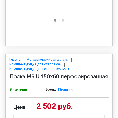
МЕДИЦИНСКАЯ МЕБЕЛЬ
СИСТЕМЫ ХРАНЕНИЯ
ОФИСНАЯ МЕБЕЛЬ
МЕБЕЛЬ ДЛЯ ДОМА
Главная
Металлические стеллажи
Комплектующие для стеллажей
Комплектующие для стеллажей MS U
Полка MS U 150х60 перфорированная
МЕБЕЛЬ ДЛЯ СТОЛОВЫХ
В наличии
Бренд:
Практик
СТАЛЬНЫЕ ДВЕРИ
2 502 руб.
Цена