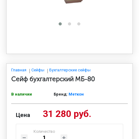
МЕДИЦИНСКАЯ МЕБЕЛЬ
СИСТЕМЫ ХРАНЕНИЯ
ОФИСНАЯ МЕБЕЛЬ
МЕБЕЛЬ ДЛЯ ДОМА
Главная
Сейфы
Бухгалтерские сейфы
Сейф бухгалтерский МБ-80
МЕБЕЛЬ ДЛЯ СТОЛОВЫХ
В наличии
Бренд:
Меткон
31 280 руб.
СТАЛЬНЫЕ ДВЕРИ
Цена
Количество