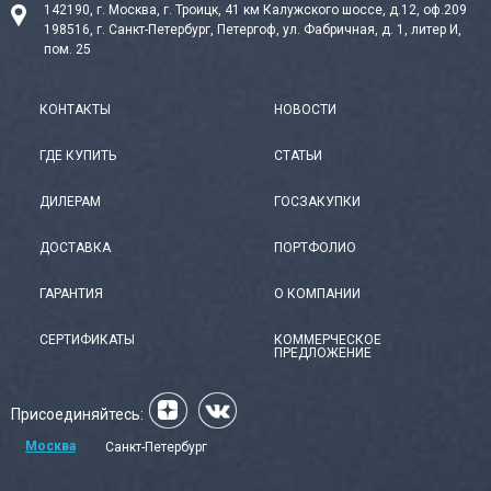
142190, г. Москва, г. Троицк, 41 км Калужского шоссе, д.12, оф.209
198516, г. Санкт-Петербург, Петергоф, ул. Фабричная, д. 1, литер И,
пом. 25
КОНТАКТЫ
НОВОСТИ
ГДЕ КУПИТЬ
СТАТЬИ
ДИЛЕРАМ
ГОСЗАКУПКИ
ДОСТАВКА
ПОРТФОЛИО
ГАРАНТИЯ
О КОМПАНИИ
СЕРТИФИКАТЫ
КОММЕРЧЕСКОЕ
ПРЕДЛОЖЕНИЕ
Присоединяйтесь:
Москва
Санкт-Петербург