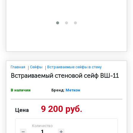
МЕДИЦИНСКАЯ МЕБЕЛЬ
СИСТЕМЫ ХРАНЕНИЯ
ОФИСНАЯ МЕБЕЛЬ
МЕБЕЛЬ ДЛЯ ДОМА
Главная
Сейфы
Встраиваемые сейфы в стену
Встраиваемый стеновой сейф ВШ-11
МЕБЕЛЬ ДЛЯ СТОЛОВЫХ
В наличии
Бренд:
Меткон
9 200 руб.
СТАЛЬНЫЕ ДВЕРИ
Цена
Количество