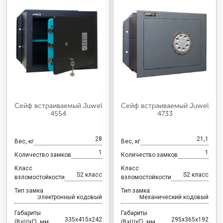
Сейф встраиваемый Juwel
Сейф встраиваемый Juwel
4554
4733
28
21,1
Вес, кг
Вес, кг
1
1
Количество замков
Количество замков
Класс
Класс
S2 класс
S2 класс
взломостойкости
взломостойкости
Тип замка
Тип замка
Электронный кодовый
Механический кодовый
Габариты
Габариты
335x415x242
295x365x192
(ВхШхГ), мм
(ВхШхГ), мм