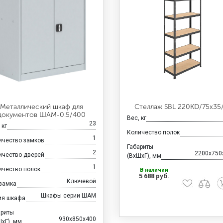
Металлический шкаф для
Стеллаж SBL 220KD/75x35
документов ШАМ-0.5/400
Вес, кг
23
 кг
Количество полок
1
ичество замков
Габариты
2
2200x750
ичество дверей
(ВхШхГ), мм
1
ичество полок
В наличии
5 688 руб.
Ключевой
 замка
Шкафы серии ШАМ
ия шкафа
ариты
930x850x400
хГ), мм