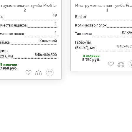
трументальная тумба Profi L-
Инструментальная тумба Prof
2
1
18
 кг
Вес, кг
1
ичество ящиков
Количество полок
1
Ключ
ичество полок
Тип замка
Ключевой
 замка
Габариты
840x460
(ВхШхГ), мм
ариты
840x460x500
хГ), мм
В наличии
5 760 руб.
В наличии
7 960 руб.