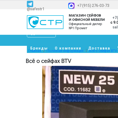
+7 (915) 276-03-73
@safestr1
МАГАЗИН СЕЙФОВ
+7(
И ОФИСНОЙ МЕБЕЛИ
с 9.
Официальный дилер
sa
№1 Промет
Каталог
Бренды
О компании
Доставка
Главная
Полезная информация
Всё о сейфах BTV
Всё о сейфах BTV