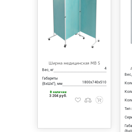
Ширма медицинская MB S
4
Вес, кг
Вес,
Габариты
1800x740x510
Кол
(ВхШхГ), мм
Кол
В наличии
3 204 руб.
Кол
Тип
Сер
Габ
(ВхШ