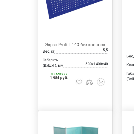
Экран Profi L-140 без косынок
5,5
Вес, кг
Вес,
Габариты
500x1400x40
Кол
(ВхШхГ), мм
Габ
В наличии
1 984 руб.
(ВхШ