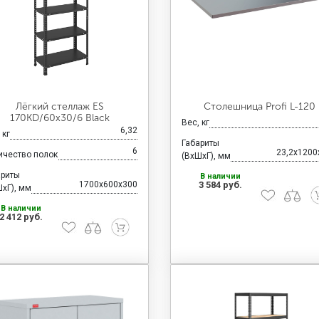
Лёгкий стеллаж ES
Столешница Profi L-120
170KD/60x30/6 Black
Вес, кг
6,32
 кг
Габариты
6
23,2x1200
ичество полок
(ВхШхГ), мм
ариты
В наличии
1700x600x300
3 584 руб.
хГ), мм
В наличии
2 412 руб.