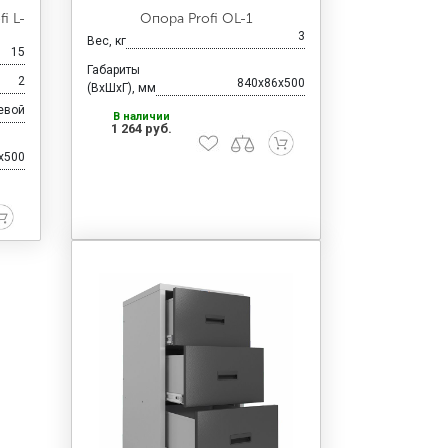
i L-
Опора Profi OL-1
3
Вес, кг
15
Габариты
2
840x86x500
(ВхШхГ), мм
евой
В наличии
1 264 руб.
x500