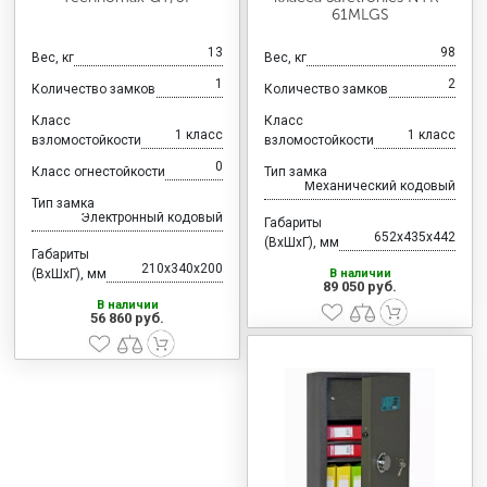
61MLGS
13
98
Вес, кг
Вес, кг
1
2
Количество замков
Количество замков
Класс
Класс
1 класс
1 класс
взломостойкости
взломостойкости
0
Класс огнестойкости
Тип замка
Механический кодовый
Тип замка
Электронный кодовый
Габариты
652x435x442
(ВхШхГ), мм
Габариты
210x340x200
(ВхШхГ), мм
В наличии
89 050 руб.
В наличии
56 860 руб.