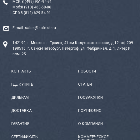
МСК:
8 (499) 951-94-91
Моб:
8 (910) 463-58-06
СПб:
8 (812) 629-54-91
E-mail:
sales@safe-str.ru
142190, г. Москва, г. Троицк, 41 км Калужского шоссе, д.12, оф.209
198516, г. Санкт-Петербург, Петергоф, ул. Фабричная, д. 1, литер И,
пом. 25
КОНТАКТЫ
НОВОСТИ
ГДЕ КУПИТЬ
СТАТЬИ
ДИЛЕРАМ
ГОСЗАКУПКИ
ДОСТАВКА
ПОРТФОЛИО
ГАРАНТИЯ
О КОМПАНИИ
СЕРТИФИКАТЫ
КОММЕРЧЕСКОЕ