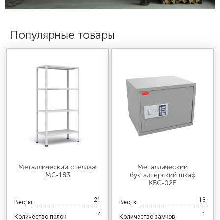
МЕДИЦИНСКАЯ МЕБЕЛЬ
Популярные товары
СИСТЕМЫ ХРАНЕНИЯ
ОФИСНАЯ МЕБЕЛЬ
МЕБЕЛЬ ДЛЯ ДОМА
МЕБЕЛЬ ДЛЯ СТОЛОВЫХ
Металлический стеллаж
Металлический
МС-183
бухгалтерский шкаф
СТАЛЬНЫЕ ДВЕРИ
КБС-02Е
21
13
Вес, кг
Вес, кг
4
1
Количество полок
Количество замков