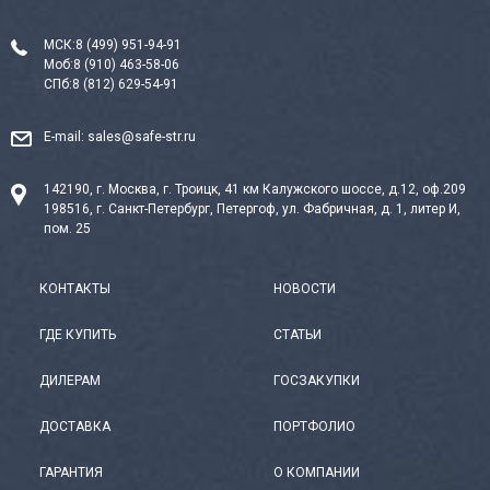
МСК:
8 (499) 951-94-91
Моб:
8 (910) 463-58-06
СПб:
8 (812) 629-54-91
E-mail:
sales@safe-str.ru
142190, г. Москва, г. Троицк, 41 км Калужского шоссе, д.12, оф.209
198516, г. Санкт-Петербург, Петергоф, ул. Фабричная, д. 1, литер И,
пом. 25
КОНТАКТЫ
НОВОСТИ
ГДЕ КУПИТЬ
СТАТЬИ
ДИЛЕРАМ
ГОСЗАКУПКИ
ДОСТАВКА
ПОРТФОЛИО
ГАРАНТИЯ
О КОМПАНИИ